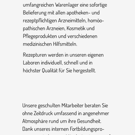
umfang­rei­chen Waren­lager eine sofortige
Belie­fe­rung mit allen apotheken- und
rezept­pflich­tigen Arznei­mit­teln, homöo­
pa­thi­schen Arzneien, Kosmetik und
Pflege­pro­dukten und verschie­denen
medizi­ni­schen Hilfsmitteln.
Rezep­turen werden in unseren eigenen
Laboren indivi­duell, schnell und in
höchster Qualität für Sie hergestellt.
Unsere geschulten Mitar­beiter beraten Sie
ohne Zeitdruck umfassend in angenehmer
Atmosphäre rund um ihre Gesund­heit.
Dank unseres internen Fortbil­dungs­pro­