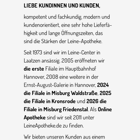
LIEBE KUNDINNEN UND KUNDEN,
kompetent und fachkundig, modern und
kunden­ori­en­tiert, eine sehr hohe Liefer­fä­
hig­keit und lange Öffnungs­zeiten, das
sind die Stärken der Leine-Apotheke.
Seit 1973 sind wir im Leine-Center in
Laatzen ansässig. 2005 eröff­neten wir
die erste
Filiale im Haupt­bahnhof
Hannover, 2008 eine weitere in der
Ernst-August-Galerie in Hannover,
2024
die Filiale in Misburg Waldstraße
,
2025
die Filiale in Kronsrode
und
2026 die
Filiale in Misburg Friedenstal
. Als
Online
Apotheke
sind wir seit 2011 unter
LeineApotheke.de zu finden.
Wir bieten unseren Kunden aus einem