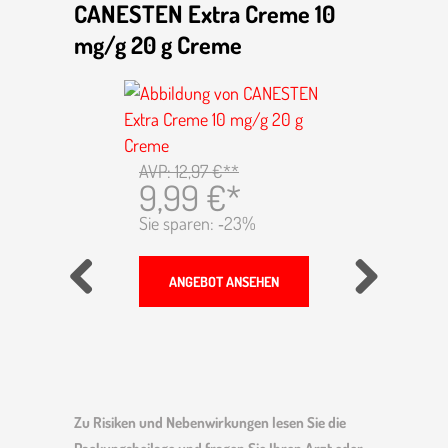
0
CANESTEN Extra Creme 10
CYST
mg/g 20 g Creme
Tabl
AVP: 12,97 €**
9,99 €*
Sie sparen: ‑23%
ANGEBOT ANSEHEN
Previous
Next
Zu Risiken und Neben­wir­kungen lesen Sie die