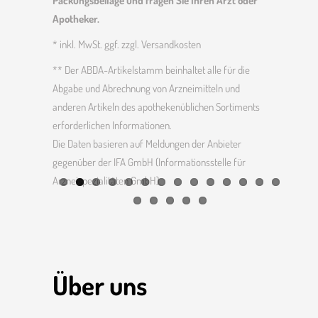
Packungs­bei­lage und fragen Sie Ihren Arzt oder
Apotheker.
* inkl. MwSt. ggf. zzgl. Versandkosten
** Der ABDA-Artikel­stamm beinhaltet alle für die
Abgabe und Abrech­nung von Arznei­mit­teln und
anderen Artikeln des apothe­ken­üb­li­chen Sorti­ments
erfor­der­li­chen Informationen.
Die Daten basieren auf Meldungen der Anbieter
gegenüber der IFA GmbH (Infor­ma­ti­ons­stelle für
Arznei­spe­zia­li­täten GmbH).
Über uns