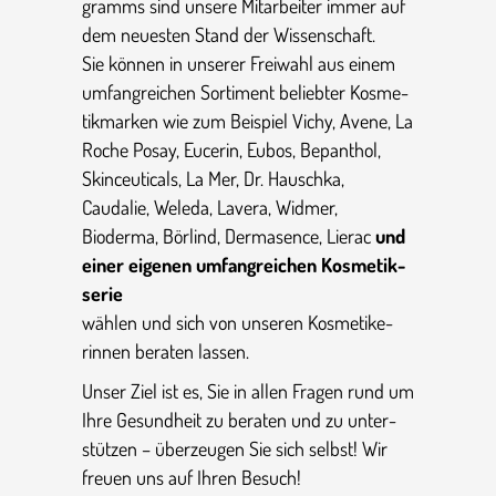
gramms sind unsere Mitar­beiter immer auf
dem neuesten Stand der Wissenschaft.
Sie können in unserer Freiwahl aus einem
umfang­rei­chen Sortiment beliebter Kosme­
tik­marken wie zum Beispiel Vichy, Avene, La
Roche Posay, Eucerin, Eubos, Bepanthol,
Skinceu­ti­cals, La Mer, Dr. Hauschka,
Caudalie, Weleda, Lavera, Widmer,
Bioderma, Börlind, Derma­sence, Lierac
und
einer eigenen umfang­rei­chen Kosme­tik­
serie
wählen und sich von unseren Kosme­ti­ke­
rinnen beraten lassen.
Unser Ziel ist es, Sie in allen Fragen rund um
Ihre Gesund­heit zu beraten und zu unter­
stützen – überzeugen Sie sich selbst! Wir
freuen uns auf Ihren Besuch!